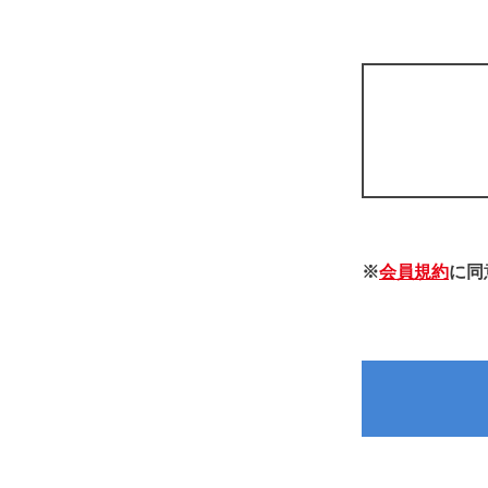
※
会員規約
に同