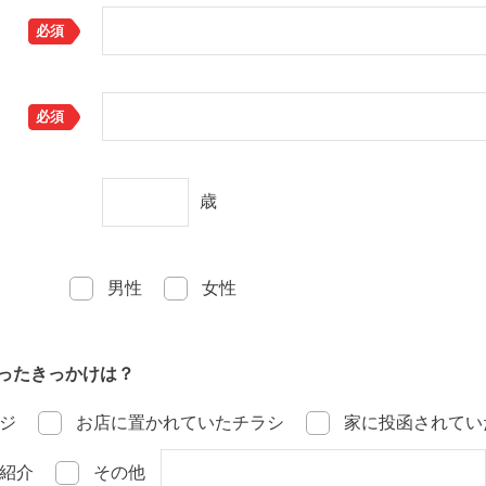
必須
必須
歳
男性
女性
ったきっかけは？
ジ
お店に置かれていたチラシ
家に投函されてい
紹介
その他